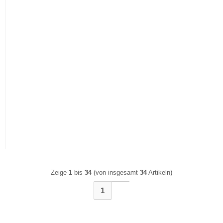
Esszimmertisch Oskar |
Esszimmertisch Oskar |
80X80 | Kernbuche massiv
80X80 | Wildeiche massiv
Zeige
1
bis
34
(von insgesamt
34
Artikeln)
1