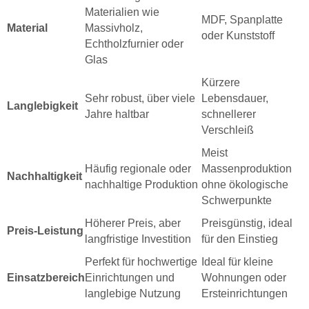
Materialien wie
MDF, Spanplatte
Material
Massivholz,
oder Kunststoff
Echtholzfurnier oder
Glas
Kürzere
Sehr robust, über viele
Lebensdauer,
Langlebigkeit
Jahre haltbar
schnellerer
Verschleiß
Meist
Häufig regionale oder
Massenproduktion
Nachhaltigkeit
nachhaltige Produktion
ohne ökologische
Schwerpunkte
Höherer Preis, aber
Preisgünstig, ideal
Preis-Leistung
langfristige Investition
für den Einstieg
Perfekt für hochwertige
Ideal für kleine
Einsatzbereich
Einrichtungen und
Wohnungen oder
langlebige Nutzung
Ersteinrichtungen