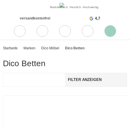
Norddeutsch. Herzlich. Hochwertig.
versandkostenfrei
4,7
Startseite
Marken
Dico Möbel
Dico Betten
Dico Betten
FILTER ANZEIGEN