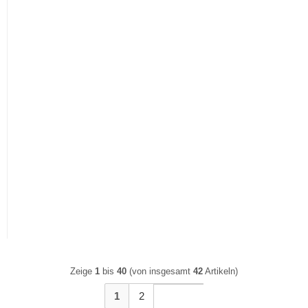
Raumsparbett Book | inkl.
Raumsparbett Book | inkl.
Matratze | mit
Matratze | schwarz | 80x190
Polsterkopfteil | schwarz |
90x200
Zeige
1
bis
40
(von insgesamt
42
Artikeln)
1
2