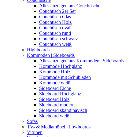
Couchtische
Alles anzeigen aus Couchtische
Couchtisch 2er Set
Couchtisch Glas
Couchtisch Holz
Couchtisch oval
Couchtisch rund
Couchtisch schwarz
Couchtisch weiß
Highboards
Kommoden | Sideboards
Alles anzeigen aus Kommoden | Sideboards
Kommode Hochglanz
Kommode Holz
Kommode mit Schubladen
Kommode weiß
Sideboard Eiche
Sideboard Hochglanz
Sideboard Holz
Sideboard modern
Sideboard skandinavisch
Sideboard weiß
Sofas
TV- & Mediamöbel | Lowboards
Vitrinen