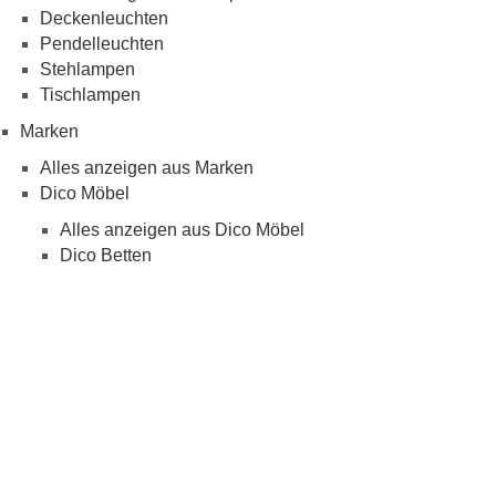
Deckenleuchten
Pendelleuchten
Stehlampen
Tischlampen
Marken
Alles anzeigen aus Marken
Dico Möbel
Alles anzeigen aus Dico Möbel
Dico Betten
Furnhaus
MCA Furniture
Alles anzeigen aus MCA Furniture
MCA Couchtisch
MCA Esstisch
MCA Stühle
Meise Möbel