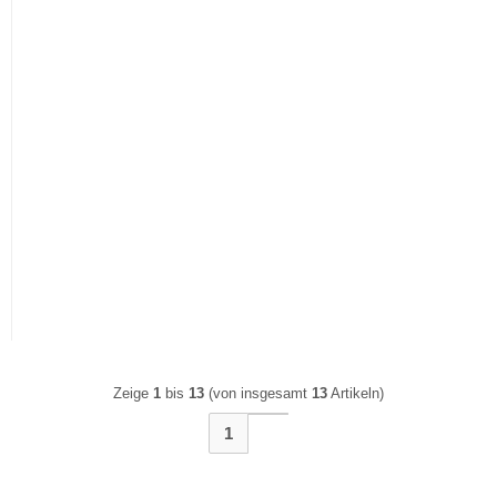
Sideboard Trento | weiß
Hochglanz
Zeige
1
bis
13
(von insgesamt
13
Artikeln)
1