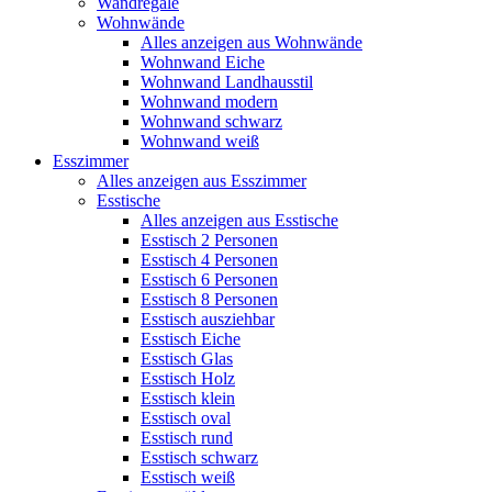
Wandregale
Wohnwände
Alles anzeigen aus Wohnwände
Wohnwand Eiche
Wohnwand Landhausstil
Wohnwand modern
Wohnwand schwarz
Wohnwand weiß
Esszimmer
Alles anzeigen aus Esszimmer
Esstische
Alles anzeigen aus Esstische
Esstisch 2 Personen
Esstisch 4 Personen
Esstisch 6 Personen
Esstisch 8 Personen
Esstisch ausziehbar
Esstisch Eiche
Esstisch Glas
Esstisch Holz
Esstisch klein
Esstisch oval
Esstisch rund
Esstisch schwarz
Esstisch weiß