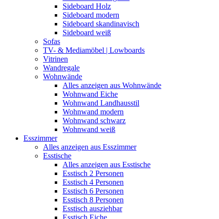
Sideboard Holz
Sideboard modern
Sideboard skandinavisch
Sideboard weiß
Sofas
TV- & Mediamöbel | Lowboards
Vitrinen
Wandregale
Wohnwände
Alles anzeigen aus Wohnwände
Wohnwand Eiche
Wohnwand Landhausstil
Wohnwand modern
Wohnwand schwarz
Wohnwand weiß
Esszimmer
Alles anzeigen aus Esszimmer
Esstische
Alles anzeigen aus Esstische
Esstisch 2 Personen
Esstisch 4 Personen
Esstisch 6 Personen
Esstisch 8 Personen
Esstisch ausziehbar
Esstisch Eiche