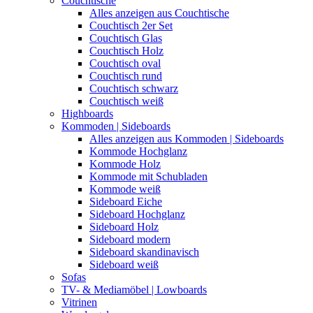
Couchtische
Alles anzeigen aus Couchtische
Couchtisch 2er Set
Couchtisch Glas
Couchtisch Holz
Couchtisch oval
Couchtisch rund
Couchtisch schwarz
Couchtisch weiß
Highboards
Kommoden | Sideboards
Alles anzeigen aus Kommoden | Sideboards
Kommode Hochglanz
Kommode Holz
Kommode mit Schubladen
Kommode weiß
Sideboard Eiche
Sideboard Hochglanz
Sideboard Holz
Sideboard modern
Sideboard skandinavisch
Sideboard weiß
Sofas
TV- & Mediamöbel | Lowboards
Vitrinen