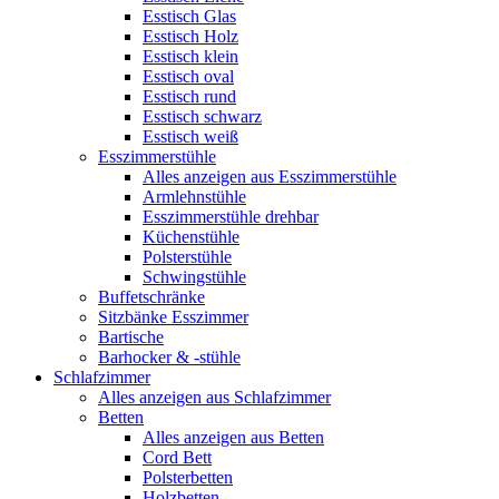
Esstisch Glas
Esstisch Holz
Esstisch klein
Esstisch oval
Esstisch rund
Esstisch schwarz
Esstisch weiß
Esszimmerstühle
Alles anzeigen aus Esszimmerstühle
Armlehnstühle
Esszimmerstühle drehbar
Küchenstühle
Polsterstühle
Schwingstühle
Buffetschränke
Sitzbänke Esszimmer
Bartische
Barhocker & -stühle
Schlafzimmer
Alles anzeigen aus Schlafzimmer
Betten
Alles anzeigen aus Betten
Cord Bett
Polsterbetten
Holzbetten