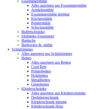
Esszimmerstühle
Alles anzeigen aus Esszimmerstühle
Armlehnstühle
Esszimmerstühle drehbar
Küchenstühle
Polsterstühle
Schwingstühle
Buffetschränke
Sitzbänke Esszimmer
Bartische
Barhocker & -stühle
Schlafzimmer
Alles anzeigen aus Schlafzimmer
Betten
Alles anzeigen aus Betten
Cord Bett
Polsterbetten
Holzbetten
Metallbetten
Gästebetten
Kleiderschränke
Alles anzeigen aus Kleiderschränke
Drehtürenschrank
Kleiderschrank günstig
Kleiderschrank Holz