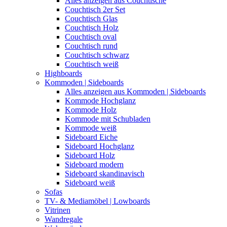
Alles anzeigen aus Couchtische
Couchtisch 2er Set
Couchtisch Glas
Couchtisch Holz
Couchtisch oval
Couchtisch rund
Couchtisch schwarz
Couchtisch weiß
Highboards
Kommoden | Sideboards
Alles anzeigen aus Kommoden | Sideboards
Kommode Hochglanz
Kommode Holz
Kommode mit Schubladen
Kommode weiß
Sideboard Eiche
Sideboard Hochglanz
Sideboard Holz
Sideboard modern
Sideboard skandinavisch
Sideboard weiß
Sofas
TV- & Mediamöbel | Lowboards
Vitrinen
Wandregale