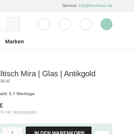
Service:
info@furnhaus.de
Marken
lltisch Mira | Glas | Antikgold
35-02
zeit:
5-7 Werktage
€
St. inkl.
Versandkosten
IN DEN WARENKORB