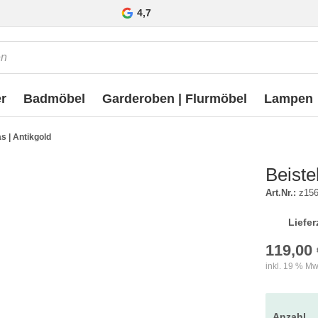
4,7
r
Badmöbel
Garderoben | Flurmöbel
Lampen
as | Antikgold
Beiste
Art.Nr.:
z156
Liefer
119,00 
inkl. 19 % Mw
Anzahl