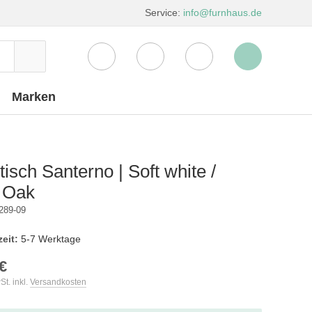
Service:
info@furnhaus.de
Marken
isch Santerno | Soft white /
g Oak
289-09
zeit:
5-7 Werktage
€
St. inkl.
Versandkosten