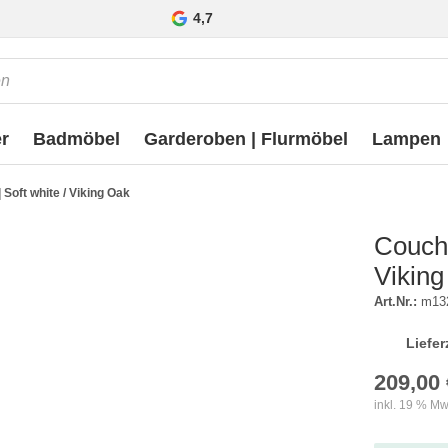
4,7
r
Badmöbel
Garderoben | Flurmöbel
Lampen
Soft white / Viking Oak
Coucht
Vikin
Art.Nr.:
m13
Liefer
209,00 
inkl. 19 % Mw