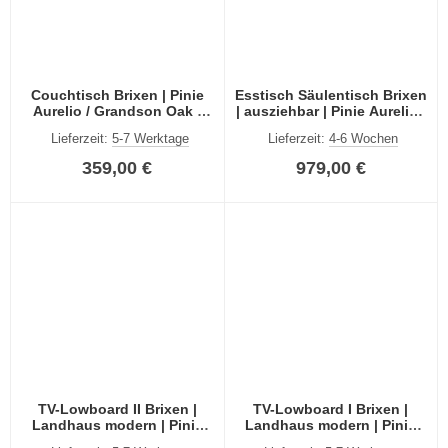
Couchtisch Brixen | Pinie
Esstisch Säulentisch Brixen
Aurelio / Grandson Oak |
| ausziehbar | Pinie Aurelio /
114 x 70
Grandson Oak | 180(280) x
Lieferzeit:
5-7 Werktage
Lieferzeit:
4-6 Wochen
100
359,00 €
979,00 €
TV-Lowboard II Brixen |
TV-Lowboard I Brixen |
Landhaus modern | Pinie
Landhaus modern | Pinie
Aurelio / Grandson Oak
Aurelio / Grandson Oak