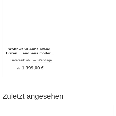
Wohnwand Anbauwand I
Brixen | Landhaus modern |
Pinie Aurelio / Grandson
Lieferzeit:
5-7 Werktage
ab
Oak | 4-teilig | LED
Beleuchtung
1.399,00 €
ab
Zuletzt angesehen