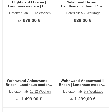
Highboard I Brixen |
Sideboard Brixen |
Landhaus modern | Pinie
Landhaus modern | Pinie
Aurelio / Grandson Oak
Aurelio / Grandson Oak
Lieferzeit:
10-12 Wochen
Lieferzeit:
5-7 Werktage
ab
679,00 €
639,00 €
ab
Wohnwand Anbauwand III
Wohnwand Anbauwand II
Brixen | Landhaus modern |
Brixen | Landhaus modern |
Pinie Aurelio / Grandson
Pinie Aurelio / Grandson
Lieferzeit:
10-12 Wochen
Lieferzeit:
5-7 Werktage
ab
ab
Oak | 4-teilig | LED
Oak | 3-teilig | LED
Beleuchtung
Beleuchtung
1.499,00 €
1.299,00 €
ab
ab