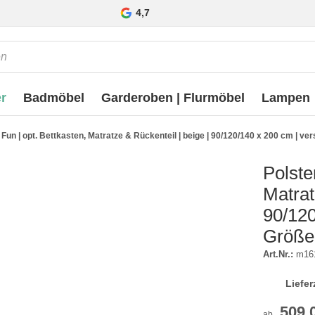
4,7
r
Badmöbel
Garderoben | Flurmöbel
Lampen
 Fun | opt. Bettkasten, Matratze & Rückenteil | beige | 90/120/140 x 200 cm | v
Polste
Matrat
90/120
Größe
Art.Nr.:
m16
Liefer
509,
ab