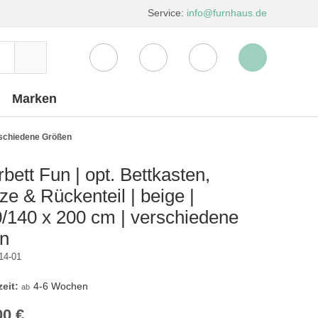
Service:
info@furnhaus.de
Marken
erschiedene Größen
rbett Fun | opt. Bettkasten,
ze & Rückenteil | beige |
/140 x 200 cm | verschiedene
n
14-01
zeit:
4-6 Wochen
ab
00 €