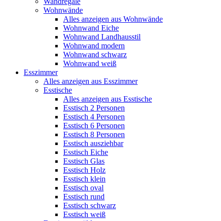
Wandregale
Wohnwände
Alles anzeigen aus Wohnwände
Wohnwand Eiche
Wohnwand Landhausstil
Wohnwand modern
Wohnwand schwarz
Wohnwand weiß
Esszimmer
Alles anzeigen aus Esszimmer
Esstische
Alles anzeigen aus Esstische
Esstisch 2 Personen
Esstisch 4 Personen
Esstisch 6 Personen
Esstisch 8 Personen
Esstisch ausziehbar
Esstisch Eiche
Esstisch Glas
Esstisch Holz
Esstisch klein
Esstisch oval
Esstisch rund
Esstisch schwarz
Esstisch weiß