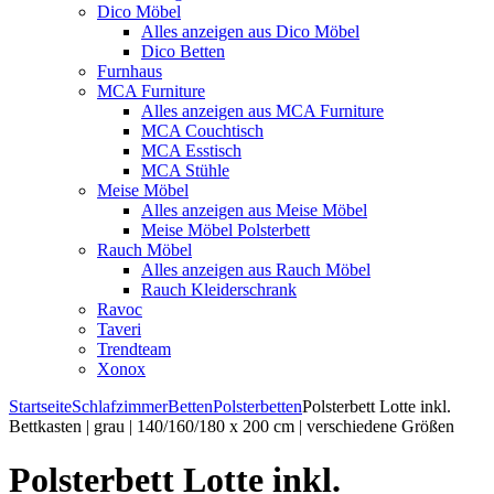
Dico Möbel
Alles anzeigen aus Dico Möbel
Dico Betten
Furnhaus
MCA Furniture
Alles anzeigen aus MCA Furniture
MCA Couchtisch
MCA Esstisch
MCA Stühle
Meise Möbel
Alles anzeigen aus Meise Möbel
Meise Möbel Polsterbett
Rauch Möbel
Alles anzeigen aus Rauch Möbel
Rauch Kleiderschrank
Ravoc
Taveri
Trendteam
Xonox
Startseite
Schlafzimmer
Betten
Polsterbetten
Polsterbett Lotte inkl.
Bettkasten | grau | 140/160/180 x 200 cm | verschiedene Größen
Polsterbett Lotte inkl.