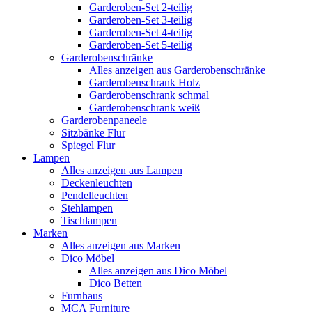
Garderoben-Set 2-teilig
Garderoben-Set 3-teilig
Garderoben-Set 4-teilig
Garderoben-Set 5-teilig
Garderobenschränke
Alles anzeigen aus Garderobenschränke
Garderobenschrank Holz
Garderobenschrank schmal
Garderobenschrank weiß
Garderobenpaneele
Sitzbänke Flur
Spiegel Flur
Lampen
Alles anzeigen aus Lampen
Deckenleuchten
Pendelleuchten
Stehlampen
Tischlampen
Marken
Alles anzeigen aus Marken
Dico Möbel
Alles anzeigen aus Dico Möbel
Dico Betten
Furnhaus
MCA Furniture