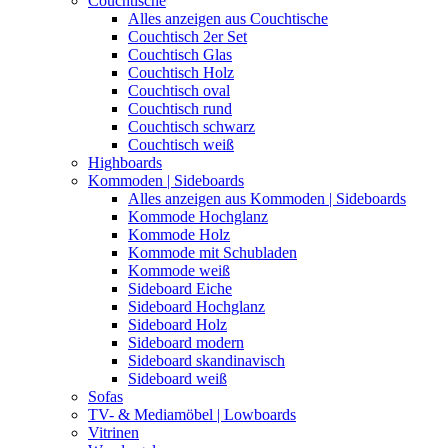
Couchtische
Alles anzeigen aus Couchtische
Couchtisch 2er Set
Couchtisch Glas
Couchtisch Holz
Couchtisch oval
Couchtisch rund
Couchtisch schwarz
Couchtisch weiß
Highboards
Kommoden | Sideboards
Alles anzeigen aus Kommoden | Sideboards
Kommode Hochglanz
Kommode Holz
Kommode mit Schubladen
Kommode weiß
Sideboard Eiche
Sideboard Hochglanz
Sideboard Holz
Sideboard modern
Sideboard skandinavisch
Sideboard weiß
Sofas
TV- & Mediamöbel | Lowboards
Vitrinen