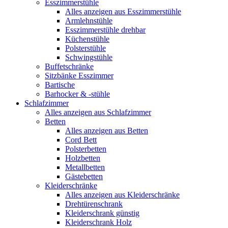
Esszimmerstühle
Alles anzeigen aus Esszimmerstühle
Armlehnstühle
Esszimmerstühle drehbar
Küchenstühle
Polsterstühle
Schwingstühle
Buffetschränke
Sitzbänke Esszimmer
Bartische
Barhocker & -stühle
Schlafzimmer
Alles anzeigen aus Schlafzimmer
Betten
Alles anzeigen aus Betten
Cord Bett
Polsterbetten
Holzbetten
Metallbetten
Gästebetten
Kleiderschränke
Alles anzeigen aus Kleiderschränke
Drehtürenschrank
Kleiderschrank günstig
Kleiderschrank Holz