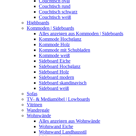
Couchtisch oval
Couchtisch rund
Couchtisch schwarz
Couchtisch weiß
Highboards
Kommoden | Sideboards
Alles anzeigen aus Kommoden | Sideboards
Kommode Hochglanz
Kommode Holz
Kommode mit Schubladen
Kommode weiß
Sideboard Eiche
Sideboard Hochglanz
Sideboard Holz
Sideboard modern
Sideboard skandinavisch
Sideboard weiß
Sofas
TV- & Mediamöbel | Lowboards
Vitrinen
Wandregale
Wohnwände
Alles anzeigen aus Wohnwände
Wohnwand Eiche
Wohnwand Landhausstil