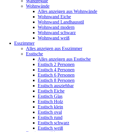
Wandregale
Wohnwände
Alles anzeigen aus Wohnwände
Wohnwand Eiche
Wohnwand Landhausstil
Wohnwand modern
Wohnwand schwarz
Wohnwand weiß
Esszimmer
Alles anzeigen aus Esszimmer
Esstische
Alles anzeigen aus Esstische
Esstisch 2 Personen
Esstisch 4 Personen
Esstisch 6 Personen
Esstisch 8 Personen
Esstisch ausziehbar
Esstisch Eiche
Esstisch Glas
Esstisch Holz
Esstisch klein
Esstisch oval
Esstisch rund
Esstisch schwarz
Esstisch weiß