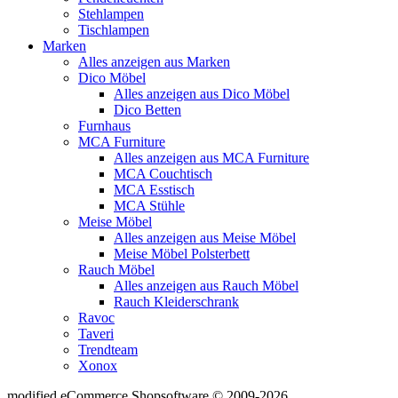
Stehlampen
Tischlampen
Marken
Alles anzeigen aus Marken
Dico Möbel
Alles anzeigen aus Dico Möbel
Dico Betten
Furnhaus
MCA Furniture
Alles anzeigen aus MCA Furniture
MCA Couchtisch
MCA Esstisch
MCA Stühle
Meise Möbel
Alles anzeigen aus Meise Möbel
Meise Möbel Polsterbett
Rauch Möbel
Alles anzeigen aus Rauch Möbel
Rauch Kleiderschrank
Ravoc
Taveri
Trendteam
Xonox
mod
ified eCommerce Shopsoftware © 2009-2026