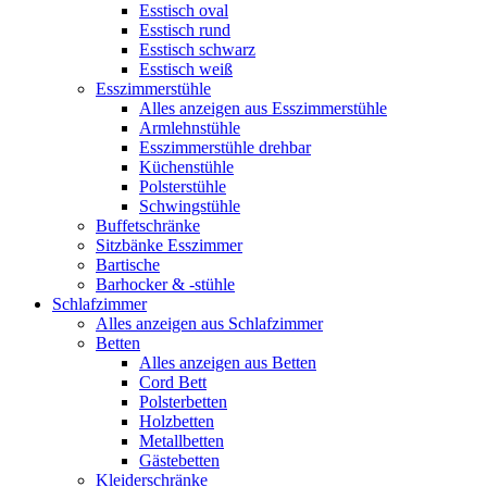
Esstisch oval
Esstisch rund
Esstisch schwarz
Esstisch weiß
Esszimmerstühle
Alles anzeigen aus Esszimmerstühle
Armlehnstühle
Esszimmerstühle drehbar
Küchenstühle
Polsterstühle
Schwingstühle
Buffetschränke
Sitzbänke Esszimmer
Bartische
Barhocker & -stühle
Schlafzimmer
Alles anzeigen aus Schlafzimmer
Betten
Alles anzeigen aus Betten
Cord Bett
Polsterbetten
Holzbetten
Metallbetten
Gästebetten
Kleiderschränke