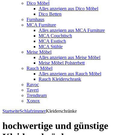
Dico Möbel
Alles anzeigen aus Dico Möbel
Dico Betten
Furnhaus
MCA Furniture
Alles anzeigen aus MCA Furniture
MCA Couchtisch
MCA Esstisch
MCA Stühle
Meise Möbel
Alles anzeigen aus Meise Möbel
Meise Möbel Polsterbett
Rauch Möbel
Alles anzeigen aus Rauch Möbel
Rauch Kleiderschrank
Ravoc
Taveri
Trendteam
Xonox
Startseite
Schlafzimmer
Kleiderschränke
hochwertige und günstige