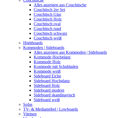
Couchtische
Alles anzeigen aus Couchtische
Couchtisch 2er Set
Couchtisch Glas
Couchtisch Holz
Couchtisch oval
Couchtisch rund
Couchtisch schwarz
Couchtisch weiß
Highboards
Kommoden | Sideboards
Alles anzeigen aus Kommoden | Sideboards
Kommode Hochglanz
Kommode Holz
Kommode mit Schubladen
Kommode weiß
Sideboard Eiche
Sideboard Hochglanz
Sideboard Holz
Sideboard modern
Sideboard skandinavisch
Sideboard weiß
Sofas
TV- & Mediamöbel | Lowboards
Vitrinen