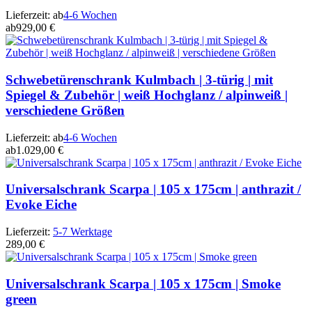
Lieferzeit:
ab
4-6 Wochen
ab
929,00 €
Schwebetürenschrank Kulmbach | 3-türig | mit
Spiegel & Zubehör | weiß Hochglanz / alpinweiß |
verschiedene Größen
Lieferzeit:
ab
4-6 Wochen
ab
1.029,00 €
Universalschrank Scarpa | 105 x 175cm | anthrazit /
Evoke Eiche
Lieferzeit:
5-7 Werktage
289,00 €
Universalschrank Scarpa | 105 x 175cm | Smoke
green