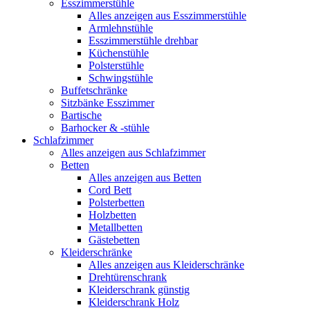
Esszimmerstühle
Alles anzeigen aus Esszimmerstühle
Armlehnstühle
Esszimmerstühle drehbar
Küchenstühle
Polsterstühle
Schwingstühle
Buffetschränke
Sitzbänke Esszimmer
Bartische
Barhocker & -stühle
Schlafzimmer
Alles anzeigen aus Schlafzimmer
Betten
Alles anzeigen aus Betten
Cord Bett
Polsterbetten
Holzbetten
Metallbetten
Gästebetten
Kleiderschränke
Alles anzeigen aus Kleiderschränke
Drehtürenschrank
Kleiderschrank günstig
Kleiderschrank Holz