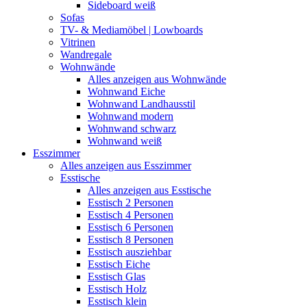
Sideboard weiß
Sofas
TV- & Mediamöbel | Lowboards
Vitrinen
Wandregale
Wohnwände
Alles anzeigen aus Wohnwände
Wohnwand Eiche
Wohnwand Landhausstil
Wohnwand modern
Wohnwand schwarz
Wohnwand weiß
Esszimmer
Alles anzeigen aus Esszimmer
Esstische
Alles anzeigen aus Esstische
Esstisch 2 Personen
Esstisch 4 Personen
Esstisch 6 Personen
Esstisch 8 Personen
Esstisch ausziehbar
Esstisch Eiche
Esstisch Glas
Esstisch Holz
Esstisch klein