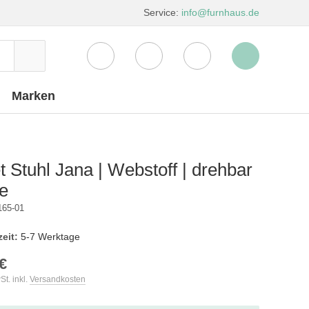
Service:
info@furnhaus.de
Marken
t Stuhl Jana | Webstoff | drehbar
e
165-01
zeit:
5-7 Werktage
€
St. inkl.
Versandkosten