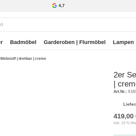
4,7
r
Badmöbel
Garderoben | Flurmöbel
Lampen
| Webstoff | drehbar | creme
2er Se
| crem
Art.Nr.:
X18
Liefer
419,00 
inkl. 19 % Mw