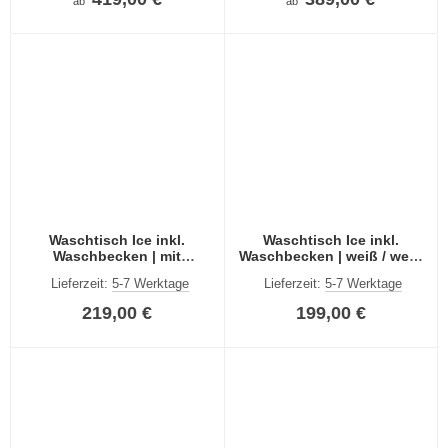
ab
ab
Waschtisch Ice inkl.
Waschtisch Ice inkl.
Waschbecken | mit
Waschbecken | weiß / weiß
Schubkästen | weiß / weiß
Hochglanz
Lieferzeit:
5-7 Werktage
Lieferzeit:
5-7 Werktage
Hochglanz
219,00 €
199,00 €