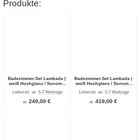
Produkte:
Badezimmer-Set Lambada |
Badezimmer-Set Lambada |
weiß Hochglanz / Sonoma
weiß Hochglanz / Sonoma
Eiche hell | 2-teilig
Eiche hell | 4-teilig
Lieferzeit:
5-7 Werktage
Lieferzeit:
5-7 Werktage
ab
ab
249,00 €
419,00 €
ab
ab