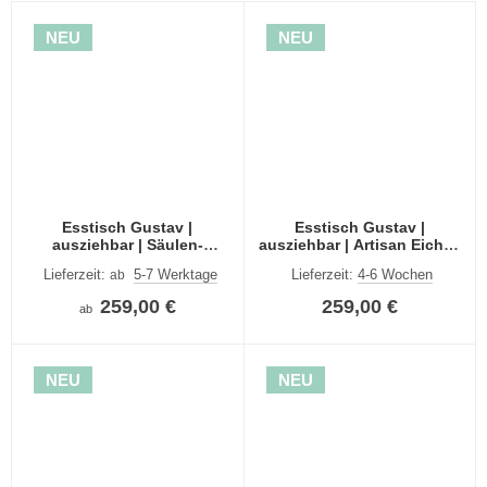
NEU
NEU
Esstisch Gustav |
Esstisch Gustav |
ausziehbar | Säulen-
ausziehbar | Artisan Eiche /
Fußgestell | Artisan Eiche /
weiß
Lieferzeit:
5-7 Werktage
Lieferzeit:
4-6 Wochen
ab
weiß | verschiedene Größen
259,00 €
259,00 €
ab
NEU
NEU