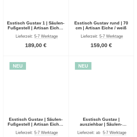
Esstisch Gustav 1 | Säulen-
Esstisch Gustav rund | 70
Fußgestell | Artisan Eiche /
cm | Artisan Eiche / weiß
weiß
Lieferzeit:
5-7 Werktage
Lieferzeit:
5-7 Werktage
189,00 €
159,00 €
NEU
NEU
Esstisch Gustav | Säulen-
Esstisch Gustav |
Fußgestell | Artisan Eiche /
ausziehbar | Säulen-
weiß
Fußgestell | Artisan Eiche /
Lieferzeit:
5-7 Werktage
Lieferzeit:
5-7 Werktage
ab
schwarz | verschiedene