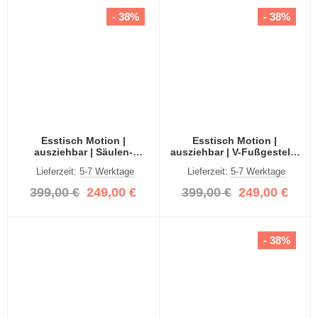
- 38%
- 38%
Esstisch Motion |
Esstisch Motion |
ausziehbar | Säulen-
ausziehbar | V-Fußgestell |
Fußgestell | Eiche Artisan |
Eiche Artisan | 150(190)x90
Lieferzeit:
5-7 Werktage
Lieferzeit:
5-7 Werktage
150(190)x90
399,00 €
249,00 €
399,00 €
249,00 €
- 38%