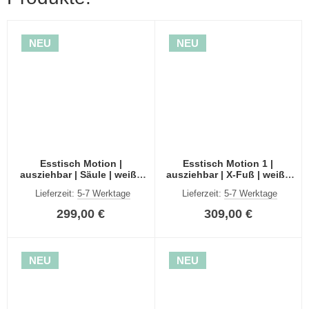
NEU
NEU
Esstisch Motion |
Esstisch Motion 1 |
ausziehbar | Säule | weiß /
ausziehbar | X-Fuß | weiß /
Kaschmir | 150(190)x90
Kaschmir | 150(190)x90
Lieferzeit:
5-7 Werktage
Lieferzeit:
5-7 Werktage
299,00 €
309,00 €
NEU
NEU