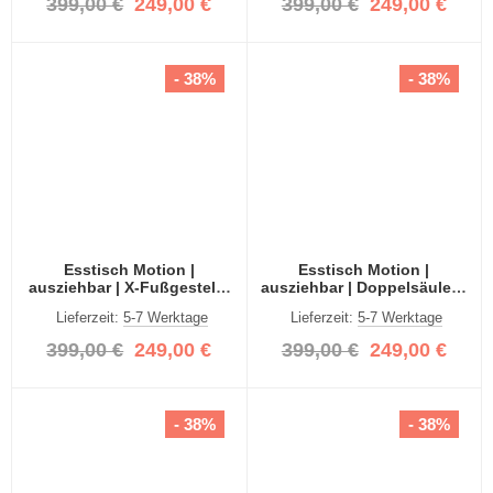
399,00 €
249,00 €
399,00 €
249,00 €
- 38%
- 38%
Esstisch Motion |
Esstisch Motion |
ausziehbar | X-Fußgestell |
ausziehbar | Doppelsäulen-
weiß | 150(190)x90
Fußgestell | weiß / grau |
Lieferzeit:
5-7 Werktage
Lieferzeit:
5-7 Werktage
150(190)x90
399,00 €
249,00 €
399,00 €
249,00 €
- 38%
- 38%