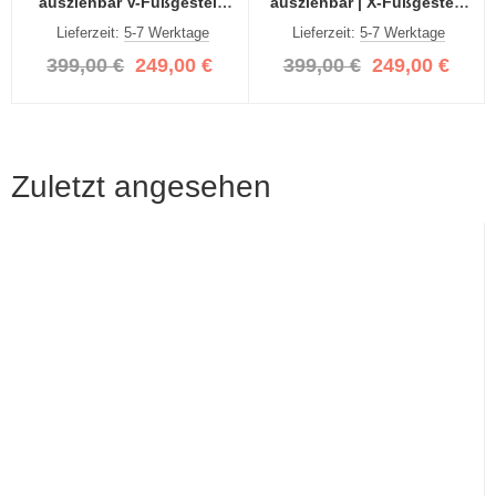
ausziehbar V-Fußgestell
ausziehbar | X-Fußgestell
Eiche / grau 150(190)x90
Eiche / grau |150(190)x90
Lieferzeit:
5-7 Werktage
Lieferzeit:
5-7 Werktage
399,00 €
249,00 €
399,00 €
249,00 €
Zuletzt angesehen