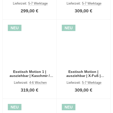
Kaschmir / Artisan
Kaschmir / Artisan
Lieferzeit:
5-7 Werktage
Lieferzeit:
5-7 Werktage
|150(190)x90
|150(190)x90
299,00 €
309,00 €
NEU
NEU
Esstisch Motion 1 |
Esstisch Motion |
ausziehbar | Kaschmir /
ausziehbar | X-Fuß |
Artisan | 150(190)x90
Kaschmir/ Artisan |
Lieferzeit:
4-6 Wochen
Lieferzeit:
5-7 Werktage
150(190)x90
319,00 €
309,00 €
NEU
NEU