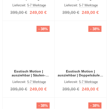
weiß / grau | 150(190)x90
weiß / grau | 150(190)x90
Lieferzeit:
5-7 Werktage
Lieferzeit:
5-7 Werktage
399,00 €
249,00 €
399,00 €
249,00 €
- 38%
- 38%
Esstisch Motion |
Esstisch Motion |
ausziehbar | Säulen-
ausziehbar | Doppelsäulen-
Fußgestell | grau |
Fußgestell | Artisan Eiche /
Lieferzeit:
5-7 Werktage
Lieferzeit:
5-7 Werktage
150(190)x90
weiß | 150(190)x90
399,00 €
249,00 €
399,00 €
249,00 €
- 38%
- 38%