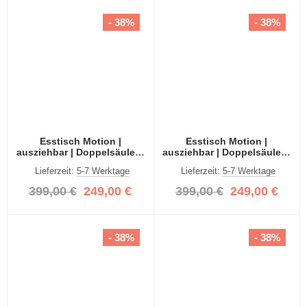
- 38%
- 38%
Esstisch Motion |
Esstisch Motion |
ausziehbar | Doppelsäulen-
ausziehbar | Doppelsäulen-
Fußgestell | Artisan Eiche /
Fußgestell | Artisan Eiche /
Lieferzeit:
5-7 Werktage
Lieferzeit:
5-7 Werktage
grau | 150(190)x90
grau | 150(190)x90
399,00 €
249,00 €
399,00 €
249,00 €
- 38%
- 38%