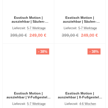
Esstisch Motion |
Esstisch Motion |
ausziehbar | Säulen-
ausziehbar | Säulen-
Fußgestell | Artisan Eiche /
Fußgestell | Artisan Eiche /
Lieferzeit:
5-7 Werktage
Lieferzeit:
5-7 Werktage
grau | 150(190)x90
grau | 150(190)x90
399,00 €
249,00 €
399,00 €
249,00 €
- 38%
- 38%
Esstisch Motion |
Esstisch Motion |
ausziehbar | V-Fußgestell |
ausziehbar | X-Fußgestell |
Artisan Eiche / grau |
Artisan Eiche / grau |
Lieferzeit:
5-7 Werktage
Lieferzeit:
4-6 Wochen
150(190)x90
150(190)x90