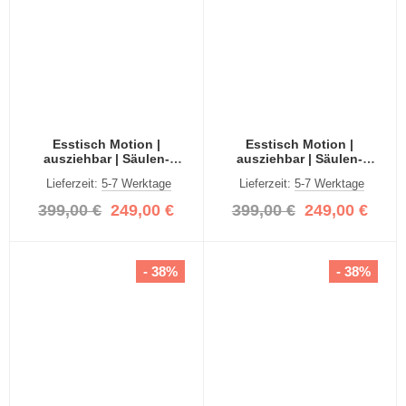
Esstisch Motion |
Esstisch Motion |
ausziehbar | Säulen-
ausziehbar | Säulen-
Fußgestell | Artisan Eiche /
Fußgestell | Artisan Eiche /
Lieferzeit:
5-7 Werktage
Lieferzeit:
5-7 Werktage
weiß | 150(190)x90
weiß | 150(190)x90
399,00 €
249,00 €
399,00 €
249,00 €
- 38%
- 38%