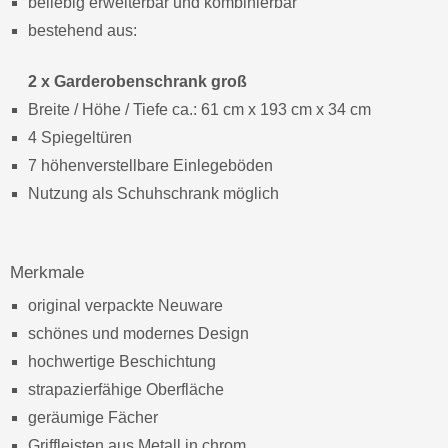
beliebig erweiterbar und kombinierbar
bestehend aus:
2 x Garderobenschrank groß
Breite / Höhe / Tiefe ca.: 61 cm x 193 cm x 34 cm
4 Spiegeltüren
7 höhenverstellbare Einlegeböden
Nutzung als Schuhschrank möglich
Merkmale
original verpackte Neuware
schönes und modernes Design
hochwertige Beschichtung
strapazierfähige Oberfläche
geräumige Fächer
Griffleisten aus Metall in chrom