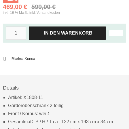
469,00 €
599,00 €
inkl. 19 % MwSt. inkl.
Versandkosten
IN DEN WARENKORB
Marke:
Xonox
Details
Artikel: X1808-11
Garderobenschrank 2-teilig
Front / Korpus: weiß
Gesamtmaß: B / H / T ca.: 122 cm x 193 cm x 34 cm