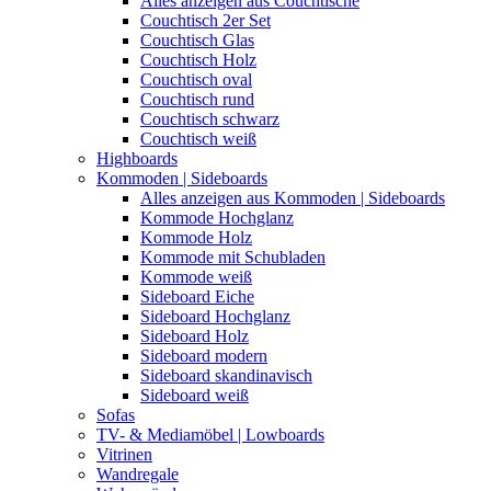
Alles anzeigen aus Couchtische
Couchtisch 2er Set
Couchtisch Glas
Couchtisch Holz
Couchtisch oval
Couchtisch rund
Couchtisch schwarz
Couchtisch weiß
Highboards
Kommoden | Sideboards
Alles anzeigen aus Kommoden | Sideboards
Kommode Hochglanz
Kommode Holz
Kommode mit Schubladen
Kommode weiß
Sideboard Eiche
Sideboard Hochglanz
Sideboard Holz
Sideboard modern
Sideboard skandinavisch
Sideboard weiß
Sofas
TV- & Mediamöbel | Lowboards
Vitrinen
Wandregale