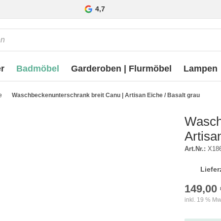
4,7
r
Badmöbel
Garderoben | Flurmöbel
Lampen
e
Waschbeckenunterschrank breit Canu | Artisan Eiche / Basalt grau
Wasch
Artisa
Art.Nr.:
X18
Liefer
149,00 
inkl. 19 % Mw