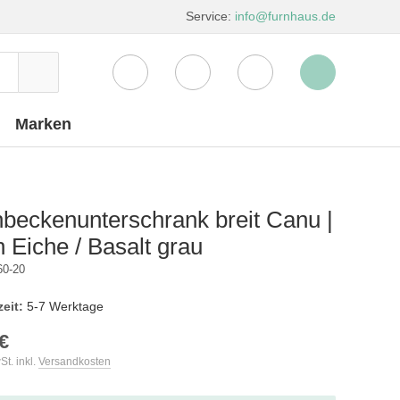
Service:
info@furnhaus.de
Marken
beckenunterschrank breit Canu |
n Eiche / Basalt grau
60-20
zeit:
5-7 Werktage
€
St. inkl.
Versandkosten