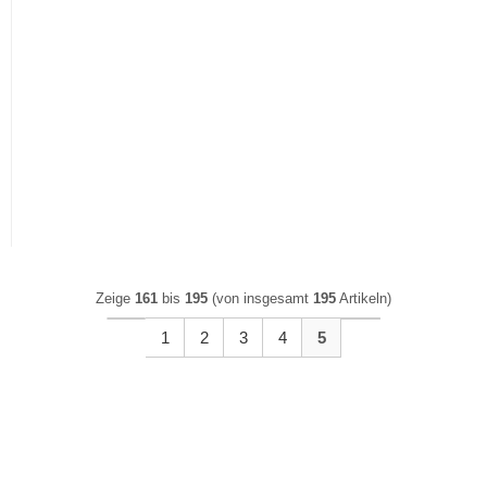
Waschmaschinenschrank
Wäscheschrank Free | weiß
Zeige
161
bis
195
(von insgesamt
195
Artikeln)
1
2
3
4
5