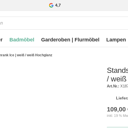
4,7
r
Badmöbel
Garderoben | Flurmöbel
Lampen
ank Ice | weiß / weiß Hochglanz
Stand
/ weiß
Art.Nr.:
X18
Liefer
109,00 
inkl. 19 % Mw