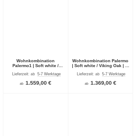
Wohnkombination
Wohnkombination Palermo
Palermo1 | Soft white /
| Soft white / Viking Oak | 3-
Viking Oak | 3-teilig | LED
teilig | LED Beleuchtung
Lieferzeit:
5-7 Werktage
Lieferzeit:
5-7 Werktage
ab
ab
Beleuchtung
1.559,00 €
1.369,00 €
ab
ab