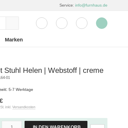
Service:
info@furnhaus.de
Marken
t Stuhl Helen | Webstoff | creme
164-01
zeit:
5-7 Werktage
€
St. inkl.
Versandkosten
IN DEN WARENKORB