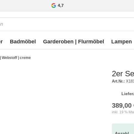
4,7
r
Badmöbel
Garderoben | Flurmöbel
Lampen
 | Webstoff | creme
2er Se
Art.Nr.:
X18
Liefer
389,00 
inkl. 19 % Mw
Anzahl