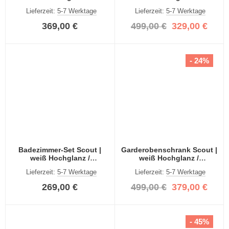
rauchsilber | 3-teilig
rauchsilber | 4-teilig
Lieferzeit:
5-7 Werktage
Lieferzeit:
5-7 Werktage
369,00 €
499,00 €
329,00 €
- 24%
Badezimmer-Set Scout |
Garderobenschrank Scout |
weiß Hochglanz /
weiß Hochglanz /
rauchsilber | 2-teilig | inkl.
rauchsilber
Lieferzeit:
5-7 Werktage
Lieferzeit:
5-7 Werktage
LED Beleuchtung
269,00 €
499,00 €
379,00 €
- 45%