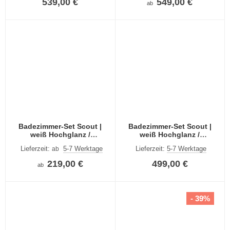
539,00 €
549,00 €
ab
Badezimmer-Set Scout |
Badezimmer-Set Scout |
weiß Hochglanz /
weiß Hochglanz /
rauchsilber | 2-teilig | LED
rauchsilber | 5-teilig
Lieferzeit:
5-7 Werktage
Lieferzeit:
5-7 Werktage
ab
Beleuchtung
219,00 €
499,00 €
ab
- 39%