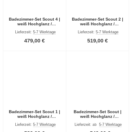
Badezimmer-Set Scout 4 |
Badezimmer-Set Scout 2 |
weiß Hochglanz /
weiß Hochglanz /
rauchsilber | 4-teilig
rauchsilber | 4-teilig
Lieferzeit:
5-7 Werktage
Lieferzeit:
5-7 Werktage
479,00 €
519,00 €
Badezimmer-Set Scout 1 |
Badezimmer-Set Scout |
weiß Hochglanz /
weiß Hochglanz /
rauchsilber | 4-teilig
rauchsilber | 5-teilig | LED
Lieferzeit:
5-7 Werktage
Lieferzeit:
5-7 Werktage
ab
Beleuchtung