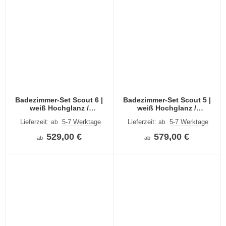
Badezimmer-Set Scout 6 |
Badezimmer-Set Scout 5 |
weiß Hochglanz /
weiß Hochglanz /
rauchsilber | 4-teilig | LED
rauchsilber | 4-teilig | LED
Lieferzeit:
5-7 Werktage
Lieferzeit:
5-7 Werktage
ab
ab
Beleuchtung
Beleuchtung
529,00 €
579,00 €
ab
ab