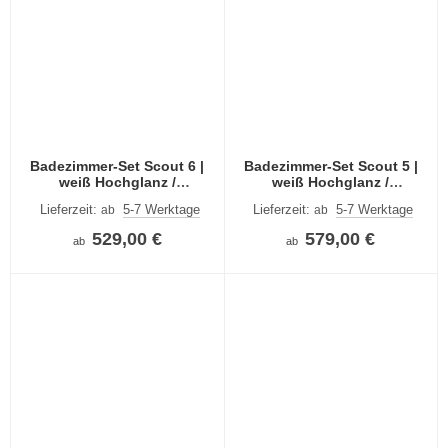
Badezimmer-Set Scout 6 |
Badezimmer-Set Scout 5 |
weiß Hochglanz /
weiß Hochglanz /
rauchsilber | 4-teilig | LED
rauchsilber | 4-teilig | LED
Lieferzeit:
5-7 Werktage
Lieferzeit:
5-7 Werktage
ab
ab
Beleuchtung
Beleuchtung
529,00 €
579,00 €
ab
ab