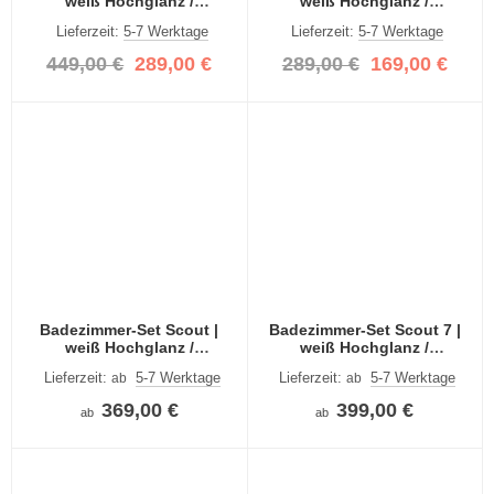
weiß Hochglanz /
weiß Hochglanz /
rauchsilber | 4-teilig
rauchsilber | 2-teilig
Lieferzeit:
5-7 Werktage
Lieferzeit:
5-7 Werktage
449,00 €
289,00 €
289,00 €
169,00 €
Badezimmer-Set Scout |
Badezimmer-Set Scout 7 |
weiß Hochglanz /
weiß Hochglanz /
rauchsilber | 3-teilig | LED
rauchsilber | 4-teilig | LED
Lieferzeit:
5-7 Werktage
Lieferzeit:
5-7 Werktage
ab
ab
Beleuchtung
Beleuchtung
369,00 €
399,00 €
ab
ab