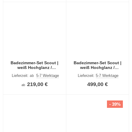
Badezimmer-Set Scout |
Badezimmer-Set Scout |
weiß Hochglanz /
weiß Hochglanz /
rauchsilber | 2-teilig | LED
rauchsilber | 5-teilig
Lieferzeit:
5-7 Werktage
Lieferzeit:
5-7 Werktage
ab
Beleuchtung
219,00 €
499,00 €
ab
- 39%