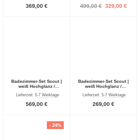
369,00 €
499,00 €
329,00 €
Badezimmer-Set Scout |
Badezimmer-Set Scout |
weiß Hochglanz /
weiß Hochglanz /
rauchsilber | 5-teilig | inkl.
rauchsilber | 2-teilig | inkl.
Lieferzeit:
5-7 Werktage
Lieferzeit:
5-7 Werktage
LED Beleuchtung
LED Beleuchtung
569,00 €
269,00 €
- 24%