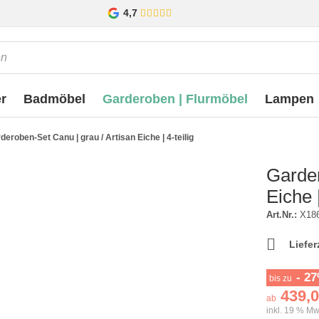
4,7
r
Badmöbel
Garderoben | Flurmöbel
Lampen
deroben-Set Canu | grau / Artisan Eiche | 4-teilig
Garder
Eiche |
Art.Nr.:
X18
Liefer
- 2
bis zu
439,0
ab
inkl. 19 % Mw