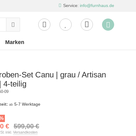
Service:
info@furnhaus.de
Marken
oben-Set Canu | grau / Artisan
 4-teilig
60-09
zeit:
5-7 Werktage
ab
7%
0 €
599,00 €
St. inkl.
Versandkosten