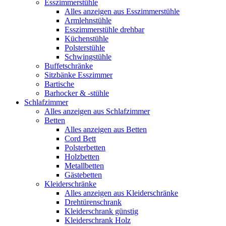
Esszimmerstühle
Alles anzeigen aus Esszimmerstühle
Armlehnstühle
Esszimmerstühle drehbar
Küchenstühle
Polsterstühle
Schwingstühle
Buffetschränke
Sitzbänke Esszimmer
Bartische
Barhocker & -stühle
Schlafzimmer
Alles anzeigen aus Schlafzimmer
Betten
Alles anzeigen aus Betten
Cord Bett
Polsterbetten
Holzbetten
Metallbetten
Gästebetten
Kleiderschränke
Alles anzeigen aus Kleiderschränke
Drehtürenschrank
Kleiderschrank günstig
Kleiderschrank Holz