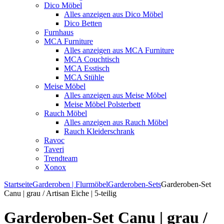
Dico Möbel
Alles anzeigen aus Dico Möbel
Dico Betten
Furnhaus
MCA Furniture
Alles anzeigen aus MCA Furniture
MCA Couchtisch
MCA Esstisch
MCA Stühle
Meise Möbel
Alles anzeigen aus Meise Möbel
Meise Möbel Polsterbett
Rauch Möbel
Alles anzeigen aus Rauch Möbel
Rauch Kleiderschrank
Ravoc
Taveri
Trendteam
Xonox
Startseite
Garderoben | Flurmöbel
Garderoben-Sets
Garderoben-Set
Canu | grau / Artisan Eiche | 5-teilig
Garderoben-Set Canu | grau /