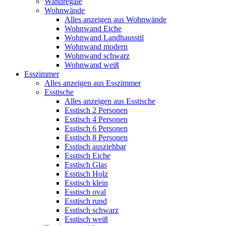
Wandregale
Wohnwände
Alles anzeigen aus Wohnwände
Wohnwand Eiche
Wohnwand Landhausstil
Wohnwand modern
Wohnwand schwarz
Wohnwand weiß
Esszimmer
Alles anzeigen aus Esszimmer
Esstische
Alles anzeigen aus Esstische
Esstisch 2 Personen
Esstisch 4 Personen
Esstisch 6 Personen
Esstisch 8 Personen
Esstisch ausziehbar
Esstisch Eiche
Esstisch Glas
Esstisch Holz
Esstisch klein
Esstisch oval
Esstisch rund
Esstisch schwarz
Esstisch weiß