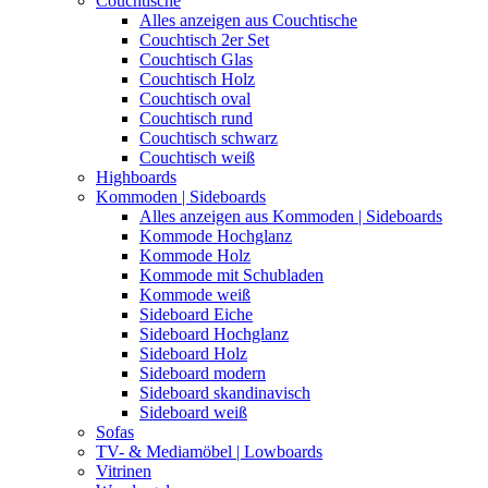
Couchtische
Alles anzeigen aus Couchtische
Couchtisch 2er Set
Couchtisch Glas
Couchtisch Holz
Couchtisch oval
Couchtisch rund
Couchtisch schwarz
Couchtisch weiß
Highboards
Kommoden | Sideboards
Alles anzeigen aus Kommoden | Sideboards
Kommode Hochglanz
Kommode Holz
Kommode mit Schubladen
Kommode weiß
Sideboard Eiche
Sideboard Hochglanz
Sideboard Holz
Sideboard modern
Sideboard skandinavisch
Sideboard weiß
Sofas
TV- & Mediamöbel | Lowboards
Vitrinen