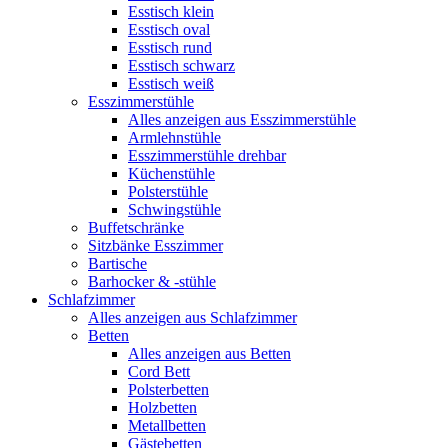
Esstisch klein
Esstisch oval
Esstisch rund
Esstisch schwarz
Esstisch weiß
Esszimmerstühle
Alles anzeigen aus Esszimmerstühle
Armlehnstühle
Esszimmerstühle drehbar
Küchenstühle
Polsterstühle
Schwingstühle
Buffetschränke
Sitzbänke Esszimmer
Bartische
Barhocker & -stühle
Schlafzimmer
Alles anzeigen aus Schlafzimmer
Betten
Alles anzeigen aus Betten
Cord Bett
Polsterbetten
Holzbetten
Metallbetten
Gästebetten