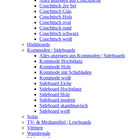
Alles anzeigen aus Couchtische
Couchtisch 2er Set
Couchtisch Glas
Couchtisch Holz
Couchtisch oval
Couchtisch rund
Couchtisch schwarz
Couchtisch weiß
Highboards
Kommoden | Sideboards
Alles anzeigen aus Kommoden | Sideboards
Kommode Hochglanz
Kommode Holz
Kommode mit Schubladen
Kommode weiß
Sideboard Eiche
Sideboard Hochglanz
Sideboard Holz
Sideboard modern
Sideboard skandinavisch
Sideboard weiß
Sofas
TV- & Mediamöbel | Lowboards
Vitrinen
Wandregale