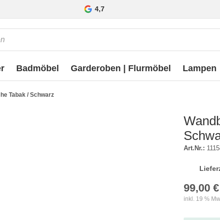
4,7
r
Badmöbel
Garderoben | Flurmöbel
Lampen
che Tabak / Schwarz
Wandbo
Schwa
Art.Nr.:
1115
Liefer
99,00 €
inkl. 19 % Mw