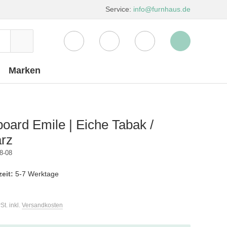
Service:
info@furnhaus.de
Marken
ard Emile | Eiche Tabak /
rz
8-08
zeit:
5-7 Werktage
St. inkl.
Versandkosten