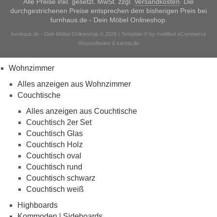
Alle Preise inkl. gesetzl. MwSt. zzgl.
Versandkosten
. Die
durchgestrichenen Preise entsprechen dem bisherigen Preis bei
furnhaus.de - Dein Möbel Onlineshop.
furnhaus.de - Dein Möbel Onlineshop © 2026 | Template © by modified eCommerce
Shopsoftware & karsta.de
Wohnzimmer
Alles anzeigen aus Wohnzimmer
Couchtische
Alles anzeigen aus Couchtische
Couchtisch 2er Set
Couchtisch Glas
Couchtisch Holz
Couchtisch oval
Couchtisch rund
Couchtisch schwarz
Couchtisch weiß
Highboards
Kommoden | Sideboards