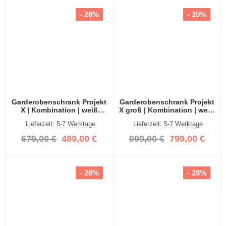
- 28%
- 20%
Garderobenschrank Projekt
Garderobenschrank Projekt
X | Kombination | weiß
X groß | Kombination | weiß
Hochglanz / Spiegeltüren |
Hochglanz / Spiegeltüren |
Lieferzeit:
5-7 Werktage
Lieferzeit:
5-7 Werktage
3-teilig
4-teilig
679,00 €
489,00 €
999,00 €
799,00 €
- 28%
- 28%