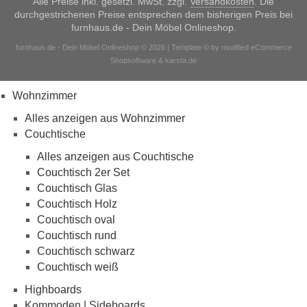
Alle Preise inkl. gesetzl. MwSt. zzgl.
Versandkosten
. Die
durchgestrichenen Preise entsprechen dem bisherigen Preis bei
furnhaus.de - Dein Möbel Onlineshop.
furnhaus.de - Dein Möbel Onlineshop © 2026 | Template © by modified eCommerce
Shopsoftware & karsta.de
Wohnzimmer
Alles anzeigen aus Wohnzimmer
Couchtische
Alles anzeigen aus Couchtische
Couchtisch 2er Set
Couchtisch Glas
Couchtisch Holz
Couchtisch oval
Couchtisch rund
Couchtisch schwarz
Couchtisch weiß
Highboards
Kommoden | Sideboards