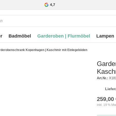
4,7
r
Badmöbel
Garderoben | Flurmöbel
Lampen
rderobenschrank Kopenhagen | Kaschmir mit Einlegeböden
Garde
Kasch
Art.Nr.:
X18
Liefer
259,00 
inkl. 19 % Mw