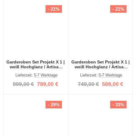
- 21%
- 21%
Garderoben Set Projekt X 1 |
Garderoben Set Projekt X 1 |
weiß Hochglanz / Artisan
weiß Hochglanz / Artisan
Eiche mit Spiegeltüren | 4-
Eiche | 3-teilig
Lieferzeit:
5-7 Werktage
Lieferzeit:
5-7 Werktage
teilig
999,00 €
789,00 €
749,00 €
589,00 €
- 29%
- 33%