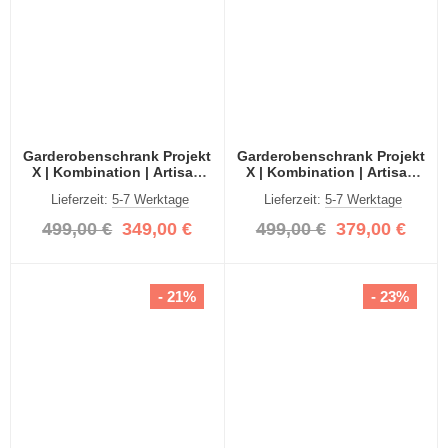
Garderobenschrank Projekt
Garderobenschrank Projekt
X | Kombination | Artisan
X | Kombination | Artisan
Eiche | 2-teilig
Eiche | Spiegeltüren | 2-
Lieferzeit:
5-7 Werktage
Lieferzeit:
5-7 Werktage
teilig
499,00 €
349,00 €
499,00 €
379,00 €
- 21%
- 23%