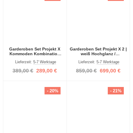
Garderoben Set Projekt X
Garderoben Set Projekt X 2 |
Kommoden Kombination
weiß Hochglanz /
weiß Hochglanz 2-teilig
Spiegeltüren | 4-teilig
Lieferzeit:
5-7 Werktage
Lieferzeit:
5-7 Werktage
389,00 €
289,00 €
859,00 €
699,00 €
- 20%
- 21%