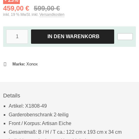
- 23%
459,00 €
599,00 €
inkl. 19 % MwSt. inkl.
Versandkosten
IN DEN WARENKORB
Marke:
Xonox
Details
Artikel: X1808-49
Garderobenschrank 2-teilig
Front / Korpus: Artisan Eiche
Gesamtmaß: B / H / T ca.: 122 cm x 193 cm x 34 cm