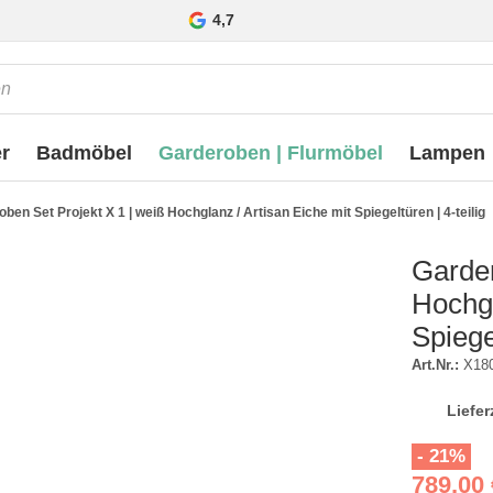
4,7
r
Badmöbel
Garderoben | Flurmöbel
Lampen
ben Set Projekt X 1 | weiß Hochglanz / Artisan Eiche mit Spiegeltüren | 4-teilig
Garder
Hochgl
Spiegel
Art.Nr.:
X18
Liefer
- 21%
789,00 