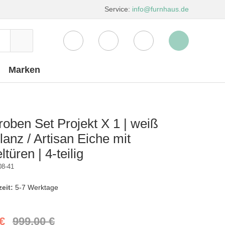
Service:
info@furnhaus.de
Marken
oben Set Projekt X 1 | weiß
anz / Artisan Eiche mit
türen | 4-teilig
08-41
zeit:
5-7 Werktage
€
999,00 €