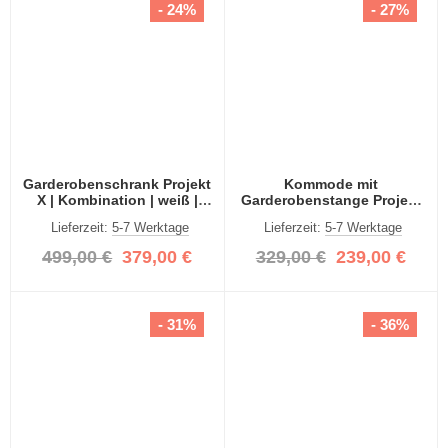
- 24%
- 27%
Garderobenschrank Projekt
Kommode mit
X | Kombination | weiß |
Garderobenstange Projekt
Spiegeltüren | 2-teilig
X breit | weiß Hochglanz
Lieferzeit:
5-7 Werktage
Lieferzeit:
5-7 Werktage
499,00 €
379,00 €
329,00 €
239,00 €
- 31%
- 36%