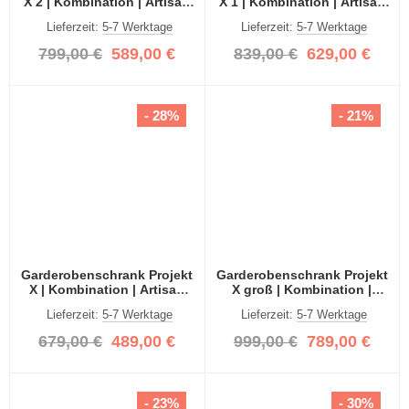
X 2 | Kombination | Artisan
X 1 | Kombination | Artisan
Eiche | 3-teilig
Eiche Spiegeltüren | 3-teilig
Lieferzeit:
5-7 Werktage
Lieferzeit:
5-7 Werktage
799,00 €
589,00 €
839,00 €
629,00 €
- 28%
- 21%
Garderobenschrank Projekt
Garderobenschrank Projekt
X | Kombination | Artisan
X groß | Kombination |
Eiche / Spiegeltüren | 3-
Artisan Eiche / Spiegeltüren
Lieferzeit:
5-7 Werktage
Lieferzeit:
5-7 Werktage
teilig
| 4-teilig
679,00 €
489,00 €
999,00 €
789,00 €
- 23%
- 30%