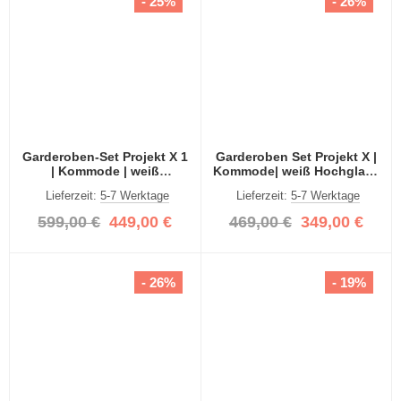
- 25%
- 26%
Garderoben-Set Projekt X 1
Garderoben Set Projekt X |
| Kommode | weiß
Kommode| weiß Hochglanz
Hochglanz | 3-teilig
| 3-teilig
Lieferzeit:
5-7 Werktage
Lieferzeit:
5-7 Werktage
599,00 €
449,00 €
469,00 €
349,00 €
- 26%
- 19%