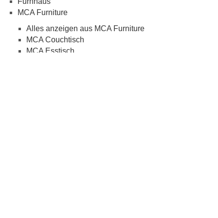
Furnhaus
MCA Furniture
Alles anzeigen aus MCA Furniture
MCA Couchtisch
MCA Esstisch
MCA Stühle
Meise Möbel
Alles anzeigen aus Meise Möbel
Meise Möbel Polsterbett
Rauch Möbel
Alles anzeigen aus Rauch Möbel
Rauch Kleiderschrank
Ravoc
Taveri
Trendteam
Xonox
mod
ified eCommerce Shopsoftware © 2009-2026