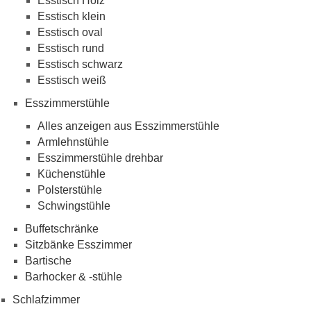
Esstisch Holz
Esstisch klein
Esstisch oval
Esstisch rund
Esstisch schwarz
Esstisch weiß
Esszimmerstühle
Alles anzeigen aus Esszimmerstühle
Armlehnstühle
Esszimmerstühle drehbar
Küchenstühle
Polsterstühle
Schwingstühle
Buffetschränke
Sitzbänke Esszimmer
Bartische
Barhocker & -stühle
Schlafzimmer