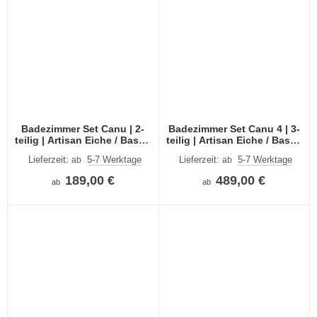
Badezimmer Set Canu | 2-
Badezimmer Set Canu 4 | 3-
teilig | Artisan Eiche / Basalt
teilig | Artisan Eiche / Basalt
grau | optional Beleuchtung
grau | optional Beleuchtung
Lieferzeit:
5-7 Werktage
Lieferzeit:
5-7 Werktage
ab
ab
189,00 €
489,00 €
ab
ab