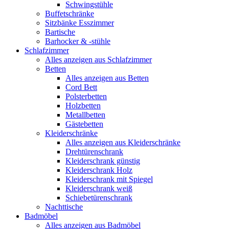
Schwingstühle
Buffetschränke
Sitzbänke Esszimmer
Bartische
Barhocker & -stühle
Schlafzimmer
Alles anzeigen aus Schlafzimmer
Betten
Alles anzeigen aus Betten
Cord Bett
Polsterbetten
Holzbetten
Metallbetten
Gästebetten
Kleiderschränke
Alles anzeigen aus Kleiderschränke
Drehtürenschrank
Kleiderschrank günstig
Kleiderschrank Holz
Kleiderschrank mit Spiegel
Kleiderschrank weiß
Schiebetürenschrank
Nachttische
Badmöbel
Alles anzeigen aus Badmöbel