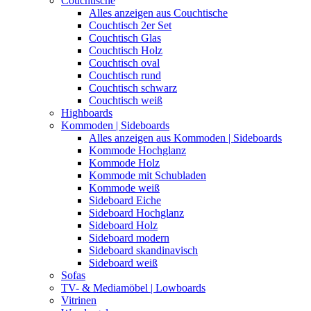
Couchtische
Alles anzeigen aus Couchtische
Couchtisch 2er Set
Couchtisch Glas
Couchtisch Holz
Couchtisch oval
Couchtisch rund
Couchtisch schwarz
Couchtisch weiß
Highboards
Kommoden | Sideboards
Alles anzeigen aus Kommoden | Sideboards
Kommode Hochglanz
Kommode Holz
Kommode mit Schubladen
Kommode weiß
Sideboard Eiche
Sideboard Hochglanz
Sideboard Holz
Sideboard modern
Sideboard skandinavisch
Sideboard weiß
Sofas
TV- & Mediamöbel | Lowboards
Vitrinen