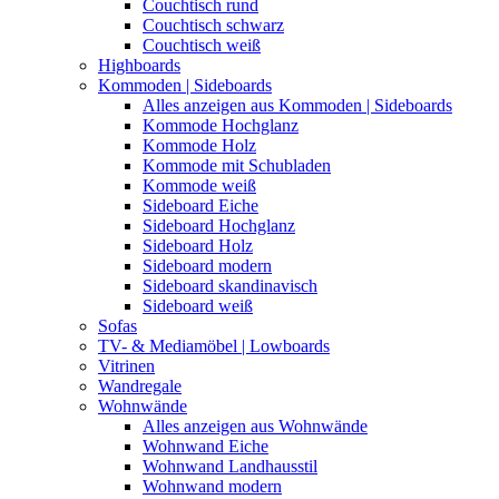
Couchtisch rund
Couchtisch schwarz
Couchtisch weiß
Highboards
Kommoden | Sideboards
Alles anzeigen aus Kommoden | Sideboards
Kommode Hochglanz
Kommode Holz
Kommode mit Schubladen
Kommode weiß
Sideboard Eiche
Sideboard Hochglanz
Sideboard Holz
Sideboard modern
Sideboard skandinavisch
Sideboard weiß
Sofas
TV- & Mediamöbel | Lowboards
Vitrinen
Wandregale
Wohnwände
Alles anzeigen aus Wohnwände
Wohnwand Eiche
Wohnwand Landhausstil
Wohnwand modern