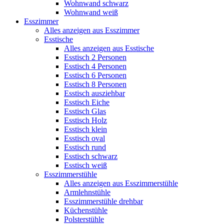
Wohnwand schwarz
Wohnwand weiß
Esszimmer
Alles anzeigen aus Esszimmer
Esstische
Alles anzeigen aus Esstische
Esstisch 2 Personen
Esstisch 4 Personen
Esstisch 6 Personen
Esstisch 8 Personen
Esstisch ausziehbar
Esstisch Eiche
Esstisch Glas
Esstisch Holz
Esstisch klein
Esstisch oval
Esstisch rund
Esstisch schwarz
Esstisch weiß
Esszimmerstühle
Alles anzeigen aus Esszimmerstühle
Armlehnstühle
Esszimmerstühle drehbar
Küchenstühle
Polsterstühle