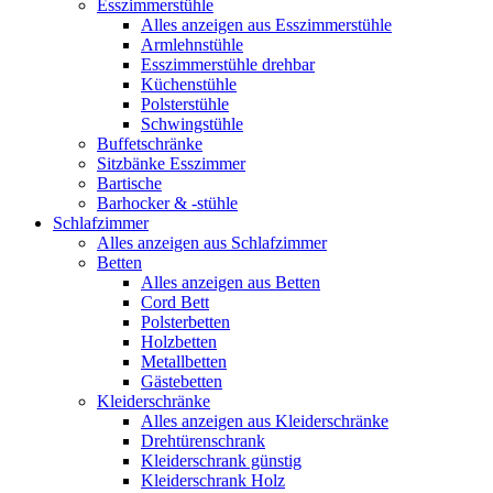
Esszimmerstühle
Alles anzeigen aus Esszimmerstühle
Armlehnstühle
Esszimmerstühle drehbar
Küchenstühle
Polsterstühle
Schwingstühle
Buffetschränke
Sitzbänke Esszimmer
Bartische
Barhocker & -stühle
Schlafzimmer
Alles anzeigen aus Schlafzimmer
Betten
Alles anzeigen aus Betten
Cord Bett
Polsterbetten
Holzbetten
Metallbetten
Gästebetten
Kleiderschränke
Alles anzeigen aus Kleiderschränke
Drehtürenschrank
Kleiderschrank günstig
Kleiderschrank Holz