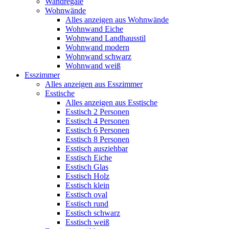
Wandregale
Wohnwände
Alles anzeigen aus Wohnwände
Wohnwand Eiche
Wohnwand Landhausstil
Wohnwand modern
Wohnwand schwarz
Wohnwand weiß
Esszimmer
Alles anzeigen aus Esszimmer
Esstische
Alles anzeigen aus Esstische
Esstisch 2 Personen
Esstisch 4 Personen
Esstisch 6 Personen
Esstisch 8 Personen
Esstisch ausziehbar
Esstisch Eiche
Esstisch Glas
Esstisch Holz
Esstisch klein
Esstisch oval
Esstisch rund
Esstisch schwarz
Esstisch weiß