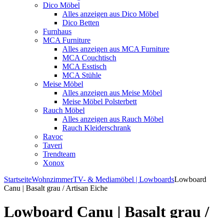
Dico Möbel
Alles anzeigen aus Dico Möbel
Dico Betten
Furnhaus
MCA Furniture
Alles anzeigen aus MCA Furniture
MCA Couchtisch
MCA Esstisch
MCA Stühle
Meise Möbel
Alles anzeigen aus Meise Möbel
Meise Möbel Polsterbett
Rauch Möbel
Alles anzeigen aus Rauch Möbel
Rauch Kleiderschrank
Ravoc
Taveri
Trendteam
Xonox
Startseite
Wohnzimmer
TV- & Mediamöbel | Lowboards
Lowboard
Canu | Basalt grau / Artisan Eiche
Lowboard Canu | Basalt grau /