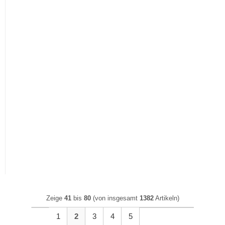
Bad Set Ice 2 | 3-teilig |
Bad Set Ice 2 | 3-teilig | Nox
Artisan Oak
Oak / schwarz matt
ab
ab
Zeige
41
bis
80
(von insgesamt
1382
Artikeln)
1
2
3
4
5