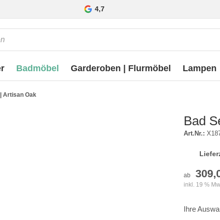
4,7
r
Badmöbel
Garderoben | Flurmöbel
Lampen
g | Artisan Oak
Bad Se
Art.Nr.:
X18
Liefer
309,
ab
inkl. 19 % Mw
Ihre Auswa