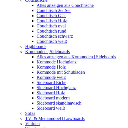
Couchtische
Alles anzeigen aus Couchtische
Couchtisch 2er Set
Couchtisch Glas
Couchtisch Holz
Couchtisch oval
Couchtisch rund
Couchtisch schwarz
Couchtisch weiß
Highboards
Kommoden | Sideboards
Alles anzeigen aus Kommoden | Sideboards
Kommode Hochglanz
Kommode Holz
Kommode mit Schubladen
Kommode weiß
Sideboard Eiche
Sideboard Hochglanz
Sideboard Holz
Sideboard modern
Sideboard skandinavisch
Sideboard weiß
Sofas
TV- & Mediamöbel | Lowboards
Vitrinen