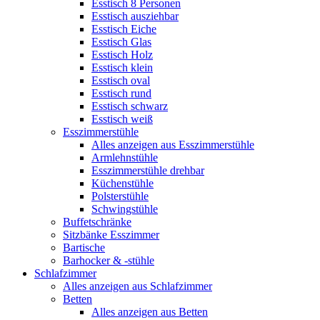
Esstisch 8 Personen
Esstisch ausziehbar
Esstisch Eiche
Esstisch Glas
Esstisch Holz
Esstisch klein
Esstisch oval
Esstisch rund
Esstisch schwarz
Esstisch weiß
Esszimmerstühle
Alles anzeigen aus Esszimmerstühle
Armlehnstühle
Esszimmerstühle drehbar
Küchenstühle
Polsterstühle
Schwingstühle
Buffetschränke
Sitzbänke Esszimmer
Bartische
Barhocker & -stühle
Schlafzimmer
Alles anzeigen aus Schlafzimmer
Betten
Alles anzeigen aus Betten