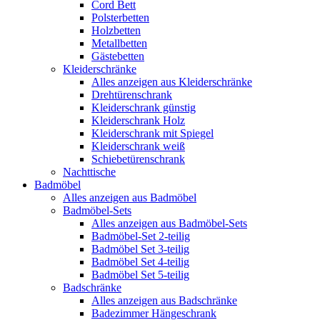
Cord Bett
Polsterbetten
Holzbetten
Metallbetten
Gästebetten
Kleiderschränke
Alles anzeigen aus Kleiderschränke
Drehtürenschrank
Kleiderschrank günstig
Kleiderschrank Holz
Kleiderschrank mit Spiegel
Kleiderschrank weiß
Schiebetürenschrank
Nachttische
Badmöbel
Alles anzeigen aus Badmöbel
Badmöbel-Sets
Alles anzeigen aus Badmöbel-Sets
Badmöbel-Set 2-teilig
Badmöbel Set 3-teilig
Badmöbel Set 4-teilig
Badmöbel Set 5-teilig
Badschränke
Alles anzeigen aus Badschränke
Badezimmer Hängeschrank