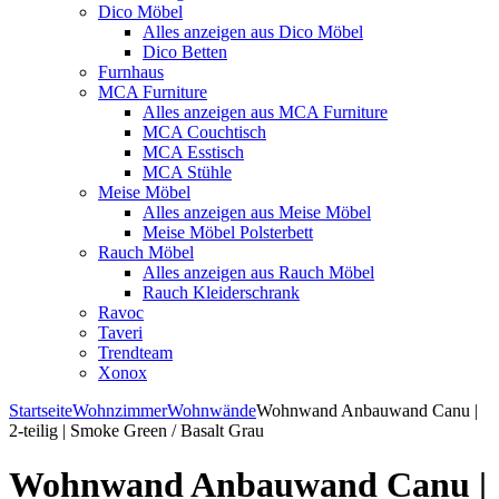
Dico Möbel
Alles anzeigen aus Dico Möbel
Dico Betten
Furnhaus
MCA Furniture
Alles anzeigen aus MCA Furniture
MCA Couchtisch
MCA Esstisch
MCA Stühle
Meise Möbel
Alles anzeigen aus Meise Möbel
Meise Möbel Polsterbett
Rauch Möbel
Alles anzeigen aus Rauch Möbel
Rauch Kleiderschrank
Ravoc
Taveri
Trendteam
Xonox
Startseite
Wohnzimmer
Wohnwände
Wohnwand Anbauwand Canu |
2-teilig | Smoke Green / Basalt Grau
Wohnwand Anbauwand Canu |