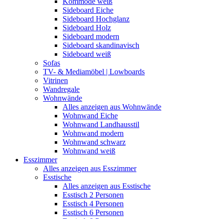
Kommode weiß
Sideboard Eiche
Sideboard Hochglanz
Sideboard Holz
Sideboard modern
Sideboard skandinavisch
Sideboard weiß
Sofas
TV- & Mediamöbel | Lowboards
Vitrinen
Wandregale
Wohnwände
Alles anzeigen aus Wohnwände
Wohnwand Eiche
Wohnwand Landhausstil
Wohnwand modern
Wohnwand schwarz
Wohnwand weiß
Esszimmer
Alles anzeigen aus Esszimmer
Esstische
Alles anzeigen aus Esstische
Esstisch 2 Personen
Esstisch 4 Personen
Esstisch 6 Personen