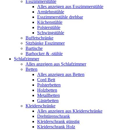
Esszimmerstühle
Alles anzeigen aus Esszimmerstühle
Armlehnstühle
Esszimmerstühle drehbar
Küchenstühle
Polsterstühle
Schwingstühle
Buffetschränke
Sitzbänke Esszimmer
Bartische
Barhocker & -stühle
Schlafzimmer
Alles anzeigen aus Schlafzimmer
Betten
Alles anzeigen aus Betten
Cord Bett
Polsterbetten
Holzbetten
Metallbetten
Gästebetten
Kleiderschränke
Alles anzeigen aus Kleiderschränke
Drehtürenschrank
Kleiderschrank günstig
Kleiderschrank Holz