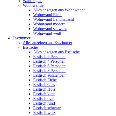
Wandregale
Wohnwände
Alles anzeigen aus Wohnwände
Wohnwand Eiche
Wohnwand Landhausstil
Wohnwand modern
Wohnwand schwarz
Wohnwand weiß
Esszimmer
Alles anzeigen aus Esszimmer
Esstische
Alles anzeigen aus Esstische
Esstisch 2 Personen
Esstisch 4 Personen
Esstisch 6 Personen
Esstisch 8 Personen
Esstisch ausziehbar
Esstisch Eiche
Esstisch Glas
Esstisch Holz
Esstisch klein
Esstisch oval
Esstisch rund
Esstisch schwarz
Esstisch weiß